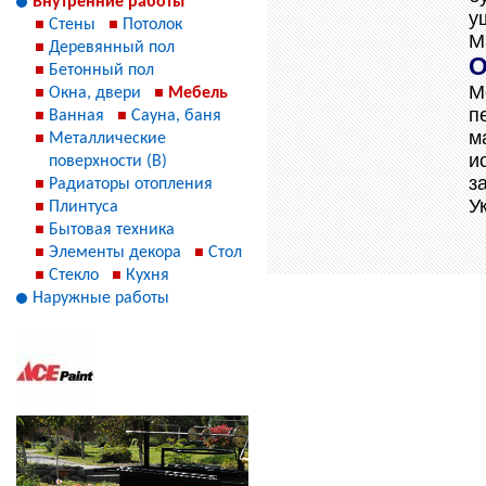
Внутренние работы
у
Стены
Потолок
М
Деревянный пол
О
Бетонный пол
М
Окна, двери
Мебель
п
Ванная
Сауна, баня
м
Металлические
и
поверхности (В)
з
Радиаторы отопления
У
Плинтуса
Бытовая техника
Элементы декора
Стол
Стекло
Кухня
Наружные работы