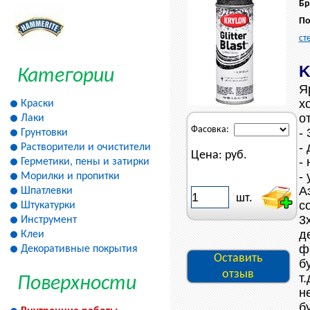
Бр
По
ст
K
Категории
Я
х
Краски
о
Лаки
Фасовка:
-
Грунтовки
-
Растворители и очистители
Цена:
руб.
-
Герметики, пены и затирки
-
Морилки и пропитки
А
Шпатлевки
шт.
с
Штукатурки
3
Инструмент
д
Клеи
ф
Декоративные покрытия
Оставить
б
отзыв
т
Поверхности
н
б