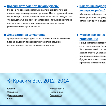
Красим потолок. Что нужно учесть?
Как лучше подобр
Мода на подвесные системы и различные потолочные
малярных работ?
панели неуклонно уходит в прошлое. На сегодняшний день
Малярные работы — оди
вновь модно стало красить потоки в квартирах. Но для того
или строительства, резу
чтобы сделать покраску качественной, чтобы она в итоге не
отличие от других видо
портила интерьер своим неряшливым видом, стоит
учитывать некоторые нюансы.
Декоративная штукатурка
Монтажная пена: 
Декоративная штукатурка — это великолепное решение в
применение
плане придания поверхности стен или потолков
Ни один мастер-ремонт
неповторимого шарма индивидуальности.
свою деятельность без 
Этот уникальный состав
ассортименте, упакова
баллончики и имеет ун
будучи не только отлич
эффективным теплоизо
© Красим Все, 2012–2014
Краски
Интерьерные
Фасадные
Потолочные
Декоративные
По металлу
Клеи