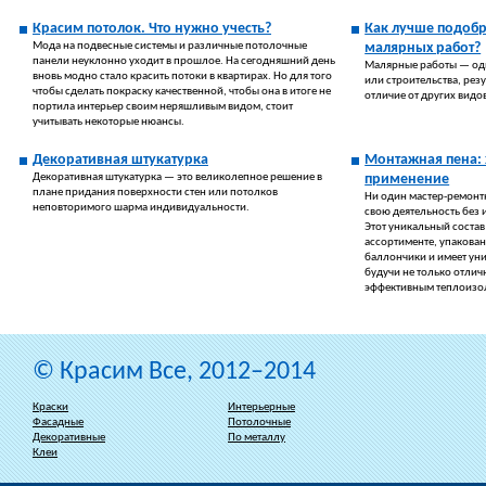
Красим потолок. Что нужно учесть?
Как лучше подобр
Мода на подвесные системы и различные потолочные
малярных работ?
панели неуклонно уходит в прошлое. На сегодняшний день
Малярные работы — оди
вновь модно стало красить потоки в квартирах. Но для того
или строительства, резу
чтобы сделать покраску качественной, чтобы она в итоге не
отличие от других видо
портила интерьер своим неряшливым видом, стоит
учитывать некоторые нюансы.
Декоративная штукатурка
Монтажная пена: 
Декоративная штукатурка — это великолепное решение в
применение
плане придания поверхности стен или потолков
Ни один мастер-ремонт
неповторимого шарма индивидуальности.
свою деятельность без 
Этот уникальный состав
ассортименте, упакова
баллончики и имеет ун
будучи не только отлич
эффективным теплоизо
© Красим Все, 2012–2014
Краски
Интерьерные
Фасадные
Потолочные
Декоративные
По металлу
Клеи