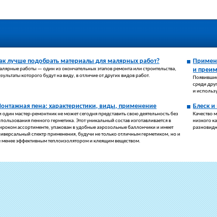
ак лучше подобрать материалы для малярных работ?
Примене
алярные работы — один из окончательных этапов ремонта или строительства,
и преи
зультаты которого будут на виду, в отличие от других видов работ.
Появившис
среди дру
и использу
онтажная пена: характеристики, виды, применение
Блеск и
и один мастер-ремонтник не может сегодня представить свою деятельность без
Качество 
спользования пенного герметика. Этот уникальный состав изготавливается в
низкого ка
ироком ассортименте, упакован в удобные аэрозольные баллончики и имеет
разновидн
ниверсальный спектр применения, будучи не только отличным герметиком, но и
е менее эффективным теплоизолятором и клеящим веществом.