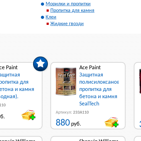
Морилки и пропитки
Пропитка для камня
Клеи
Жидкие гвозди
ce Paint
Ace Paint
ащитная
Защитная
ропитка для
полисилоксановая
етона и камня
пропитка для
водная).
бетона и камня
SealTech
110
Артикул:
233A110
б.
880
руб.