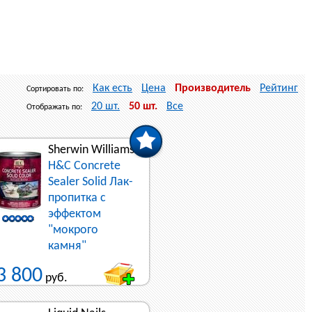
Как есть
Цена
Производитель
Рейтинг
Сортировать по:
20 шт.
50 шт.
Все
Отображать по:
Sherwin Williams
H&C Concrete
Sealer Solid Лак-
пропитка с
эффектом
"мокрого
камня"
3 800
руб.