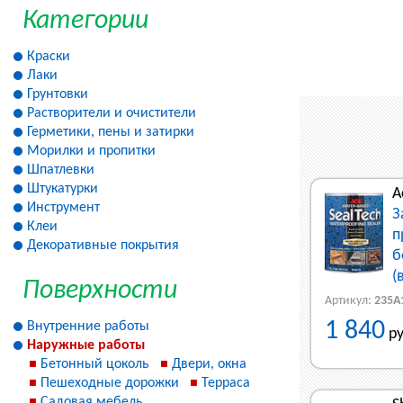
Категории
Краски
Лаки
Грунтовки
Растворители и очистители
Герметики, пены и затирки
Морилки и пропитки
Шпатлевки
Штукатурки
A
Инструмент
З
Клеи
п
Декоративные покрытия
б
(
Поверхности
Артикул:
235A
1 840
Внутренние работы
ру
Наружные работы
Бетонный цоколь
Двери, окна
Пешеходные дорожки
Терраса
Садовая мебель