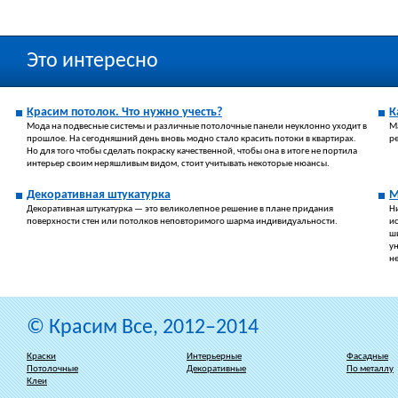
Это интересно
Красим потолок. Что нужно учесть?
К
Мода на подвесные системы и различные потолочные панели неуклонно уходит в
М
прошлое. На сегодняшний день вновь модно стало красить потоки в квартирах.
ре
Но для того чтобы сделать покраску качественной, чтобы она в итоге не портила
интерьер своим неряшливым видом, стоит учитывать некоторые нюансы.
Декоративная штукатурка
М
Декоративная штукатурка — это великолепное решение в плане придания
Н
поверхности стен или потолков неповторимого шарма индивидуальности.
и
ш
у
н
© Красим Все, 2012–2014
Краски
Интерьерные
Фасадные
Потолочные
Декоративные
По металлу
Клеи