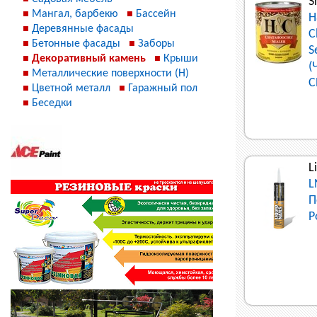
S
Мангал, барбекю
Бассейн
H
Деревянные фасады
C
Бетонные фасады
Заборы
S
Декоративный камень
Крыши
(
Металлические поверхности (Н)
С
Цветной металл
Гаражный пол
Беседки
L
L
П
P