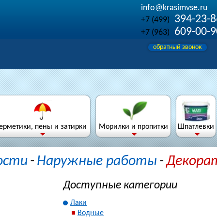
info@krasimvse.ru
394-23-8
+7 (499)
609-00-9
+7 (963)
обратный звонок
Герметики, пены и затирки
Морилки и пропитки
Шпатлевки
ости
-
Наружные работы
-
Декора
Доступные категории
Лаки
Водные