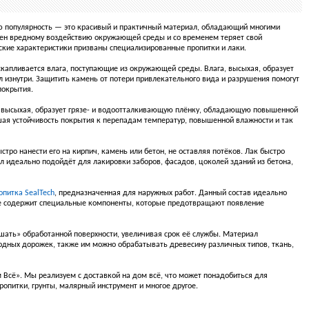
ую популярность — это красивый и практичный материал, обладающий многими
жен вредному воздействию окружающей среды и со временем теряет свой
ские характеристики призваны специализированные пропитки и лаки.
 скапливается влага, поступающие из окружающей среды. Влага, высыхая, образует
 изнутри. Защитить камень от потери привлекательного вида и разрушения помогут
покрытия.
, высыхая, образует грязе- и водоотталкивающую плёнку, обладающую повышенной
ая устойчивость покрытия к перепадам температур, повышенной влажности и так
тро нанести его на кирпич, камень или бетон, не оставляя потёков. Лак быстро
 идеально подойдёт для лакировки заборов, фасадов, цоколей зданий из бетона,
питка SealTech
, предназначенная для наружных работ. Данный состав идеально
кже содержит специальные компоненты, которые предотвращают появление
шать» обработанной поверхности, увеличивая срок её службы. Материал
ходных дорожек, также им можно обрабатывать древесину различных типов, ткань,
Всё». Мы реализуем с доставкой на дом всё, что может понадобиться для
ропитки, грунты, малярный инструмент и многое другое.