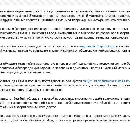
ельстве и отделочных работах искусственный и натуральный камень заслужил больш
твами. Как и любой другой отделочный или строительный материал, камень подвер
и другие важные свойства. Защитить камень от повреждений и сохранить его эстетиче
ого камня (природного или искусственного) являются микропоры и пустоты, в которых
поверхности камня, а замёрзшая вода, скопившаяся в микропорах, разрушает материал
ие средства — лаки и пропитки, которые наносятся непосредственно на поверхность 
чественного материала для защиты камня является
водный лак Super Decor
, который
й материал идеально защищает кирпич и камень от образования микротрещин, повыш
r обладает отличной укрывистостью и повышенной адгезией, что позволяет легко и быс
т запахом и безвреден для здоровья человека и домашних животных. Данный материал
о не подходит для покрытия полов.
ропиток для камня большой популярностью пользуется
защитная полисилоксановая про
 и конструкции из пористых минеральных материалов от воды и грязи. Пропитка та
 высолов на оштукатуренных поверхностях.
питка от SealTech обладает высокой паропроницаемостью, что даёт возможность «ды
аботки кирпичной и каменной кладки, цоколей и других конструкций из бетона, пеше
уральных материалов и многое другое.
авы для искусственного и натурального камня вы можете в
интернет-магазине
«Красим 
ых отделочных и ремонтных работ, в том числе разнообразные краски, эмали, лаки, п