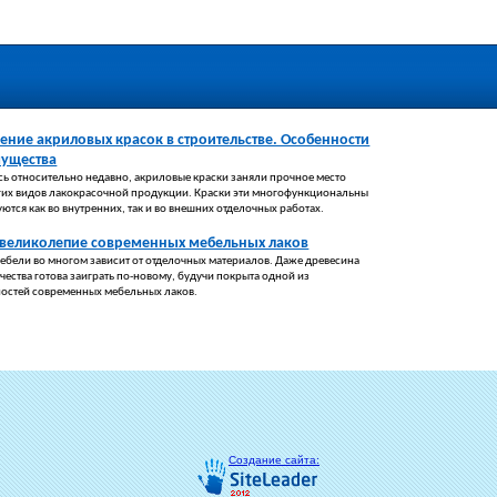
ние акриловых красок в строительстве. Особенности
мущества
ь относительно недавно, акриловые краски заняли прочное место
гих видов лакокрасочной продукции. Краски эти многофункциональны
ются как во внутренних, так и во внешних отделочных работах.
 великолепие современных мебельных лаков
мебели во многом зависит от отделочных материалов. Даже древесина
чества готова заиграть по-новому, будучи покрыта одной из
остей современных мебельных лаков.
Создание сайта: