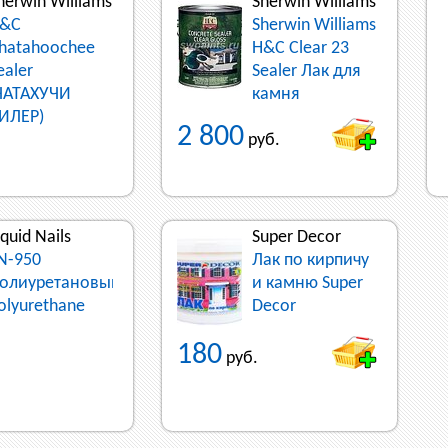
herwin Williams
Sherwin Williams
&C
Sherwin Williams
hatahoochee
H&C Clear 23
ealer
Sealer Лак для
ЧАТАХУЧИ
камня
ИЛЕР)
2 800
руб.
iquid Nails
Super Decor
N-950
Лак по кирпичу
олиуретановый
и камню Super
olyurethane
Decor
180
руб.