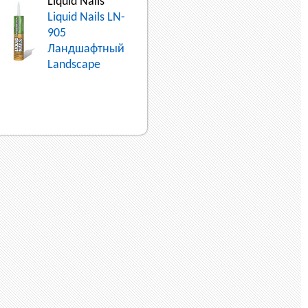
Liquid Nails
Liquid Nails LN-
905
Ландшафтный
Landscape