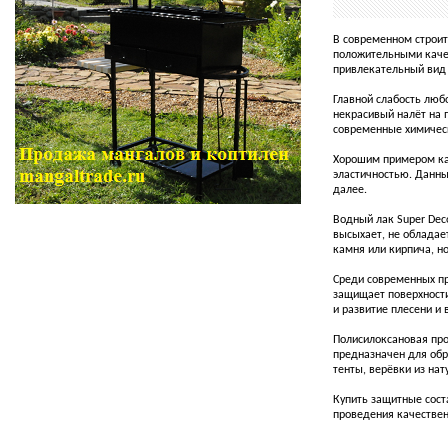
В современном строит
положительными качес
привлекательный вид 
Главной слабость люб
некрасивый налёт на 
современные химическ
Хорошим примером ка
эластичностью. Данны
далее.
Водный лак Super Deco
высыхает, не обладае
камня или кирпича, н
Среди современных п
защищает поверхности
и развитие плесени и
Полисилоксановая про
предназначен для обр
тенты, верёвки из нат
Купить защитные сост
проведения качественн