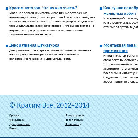
Красим потолок. Что нужно учесть?
Как лучше подобр
Мода на подвесные системы и различные потолочные
малярных работ?
панели неуклонно уходит в прошлое. На сегодняшний день
Малярные работы — оди
вновь модно стало красить потоки в квартирах. Но для того
или строительства, резу
чтобы сделать покраску качественной, чтобы она в итоге не
отличие от других видо
портила интерьер своим неряшливым видом, стоит
учитывать некоторые нюансы.
Декоративная штукатурка
Монтажная пена: 
Декоративная штукатурка — это великолепное решение в
применение
плане придания поверхности стен или потолков
Ни один мастер-ремонт
неповторимого шарма индивидуальности.
свою деятельность без 
Этот уникальный состав
ассортименте, упакова
баллончики и имеет ун
будучи не только отлич
эффективным теплоизо
© Красим Все, 2012–2014
Краски
Интерьерные
Фасадные
Потолочные
Декоративные
По металлу
Клеи