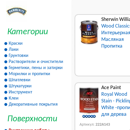
Sherwin Will
Wood Classic
Категории
Интерьерна
Масляная
Краски
Пропитка
Лаки
Грунтовки
Растворители и очистители
Герметики, пены и затирки
Морилки и пропитки
Шпатлевки
Штукатурки
Ace Paint
Инструмент
Royal Wood
Клеи
Stain - Picklin
Декоративные покрытия
White -проп
для дерева
Поверхности
Артикул:
222A143