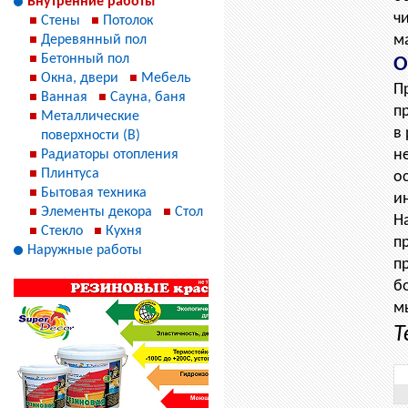
Внутренние работы
ч
Стены
Потолок
м
Деревянный пол
Бетонный пол
О
Окна, двери
Мебель
П
Ванная
Сауна, баня
п
Металлические
в
поверхности (В)
н
Радиаторы отопления
Плинтуса
о
Бытовая техника
и
Элементы декора
Стол
Н
Стекло
Кухня
п
Наружные работы
п
б
м
Т