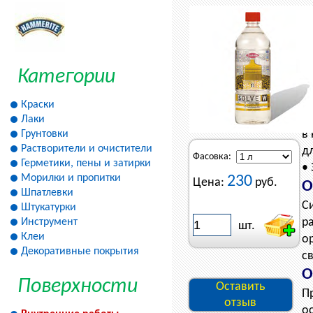
Ка
Бр
По
Категории
С
•
Краски
п
Лаки
в
Грунтовки
Растворители и очистители
д
Фасовка:
Герметики, пены и затирки
•
Морилки и пропитки
230
Цена:
руб.
О
Шпатлевки
С
Штукатурки
р
Инструмент
шт.
Клеи
о
Декоративные покрытия
с
О
Поверхности
Оставить
П
отзыв
о