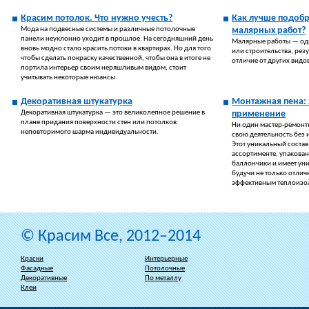
Красим потолок. Что нужно учесть?
Как лучше подобр
Мода на подвесные системы и различные потолочные
малярных работ?
панели неуклонно уходит в прошлое. На сегодняшний день
Малярные работы — оди
вновь модно стало красить потоки в квартирах. Но для того
или строительства, резу
чтобы сделать покраску качественной, чтобы она в итоге не
отличие от других видо
портила интерьер своим неряшливым видом, стоит
учитывать некоторые нюансы.
Декоративная штукатурка
Монтажная пена: 
Декоративная штукатурка — это великолепное решение в
применение
плане придания поверхности стен или потолков
Ни один мастер-ремонт
неповторимого шарма индивидуальности.
свою деятельность без 
Этот уникальный состав
ассортименте, упакова
баллончики и имеет ун
будучи не только отлич
эффективным теплоизо
© Красим Все, 2012–2014
Краски
Интерьерные
Фасадные
Потолочные
Декоративные
По металлу
Клеи