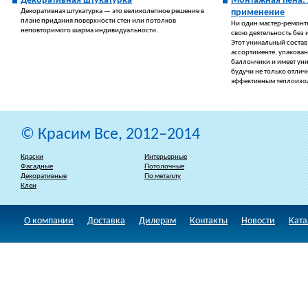
Декоративная штукатурка
Монтажная пена: 
Декоративная штукатурка — это великолепное решение в
применение
плане придания поверхности стен или потолков
Ни один мастер-ремонт
неповторимого шарма индивидуальности.
свою деятельность без 
Этот уникальный состав
ассортименте, упакова
баллончики и имеет ун
будучи не только отлич
эффективным теплоизо
© Красим Все, 2012–2014
Краски
Интерьерные
Фасадные
Потолочные
Декоративные
По металлу
Клеи
О компании
Доставка
Дилерам
Контакты
Новости
Ката