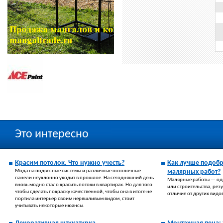
Это интересно
Красим потолок. Что нужно учесть?
Как лучше подобр
Мода на подвесные системы и различные потолочные
малярных работ?
панели неуклонно уходит в прошлое. На сегодняшний день
Малярные работы — оди
вновь модно стало красить потоки в квартирах. Но для того
или строительства, резу
чтобы сделать покраску качественной, чтобы она в итоге не
отличие от других видо
портила интерьер своим неряшливым видом, стоит
учитывать некоторые нюансы.