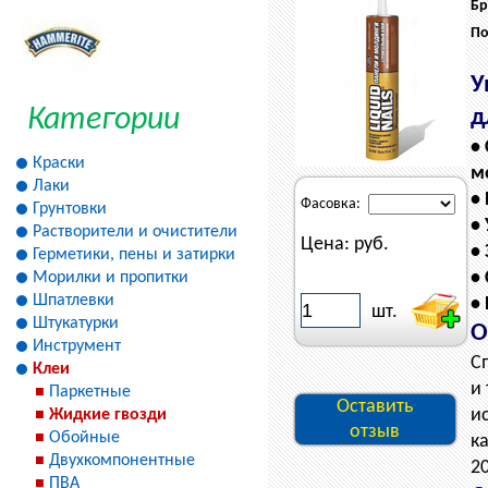
Бр
По
У
Категории
д
•
Краски
м
Лаки
•
Фасовка:
Грунтовки
•
Растворители и очистители
Цена:
руб.
•
Герметики, пены и затирки
•
Морилки и пропитки
Шпатлевки
•
шт.
Штукатурки
О
Инструмент
С
Клеи
и
Паркетные
Оставить
и
Жидкие гвозди
отзыв
Обойные
к
Двухкомпонентные
20
ПВА