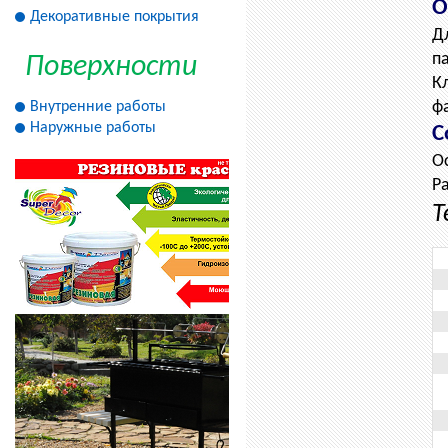
О
Декоративные покрытия
Д
п
Поверхности
К
ф
Внутренние работы
Наружные работы
С
О
Р
Т