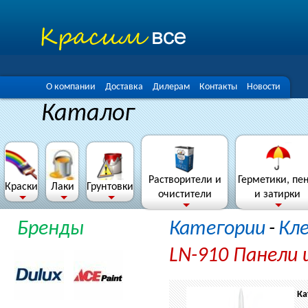
О компании
Доставка
Дилерам
Контакты
Новости
Каталог
Растворители и
Герметики, пе
Краски
Лаки
Грунтовки
очистители
и затирки
Бренды
Категории
-
Кл
LN-910 Панели 
Ка