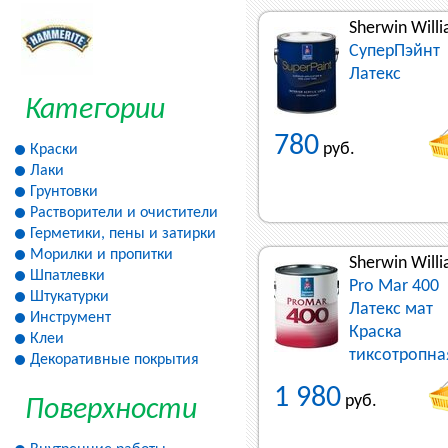
Sherwin Will
СуперПэйнт
Латекс
Категории
780
руб.
Краски
Лаки
Грунтовки
Растворители и очистители
Герметики, пены и затирки
Морилки и пропитки
Sherwin Will
Шпатлевки
Pro Mar 400
Штукатурки
Латекс мат
Инструмент
Краска
Клеи
тиксотропна
Декоративные покрытия
1 980
руб.
Поверхности