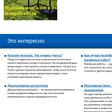
Это интересно
Красим потолок. Что нужно учесть?
Как лучше подобр
Мода на подвесные системы и различные потолочные
малярных работ?
панели неуклонно уходит в прошлое. На сегодняшний день
Малярные работы — оди
вновь модно стало красить потоки в квартирах. Но для того
или строительства, резу
чтобы сделать покраску качественной, чтобы она в итоге не
отличие от других видо
портила интерьер своим неряшливым видом, стоит
учитывать некоторые нюансы.
Декоративная штукатурка
Монтажная пена: 
Декоративная штукатурка — это великолепное решение в
применение
плане придания поверхности стен или потолков
Ни один мастер-ремонт
неповторимого шарма индивидуальности.
свою деятельность без 
Этот уникальный состав
ассортименте, упакова
баллончики и имеет ун
будучи не только отлич