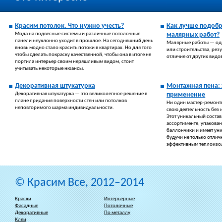
Красим потолок. Что нужно учесть?
Как лучше подобр
Мода на подвесные системы и различные потолочные
малярных работ?
панели неуклонно уходит в прошлое. На сегодняшний день
Малярные работы — оди
вновь модно стало красить потоки в квартирах. Но для того
или строительства, резу
чтобы сделать покраску качественной, чтобы она в итоге не
отличие от других видо
портила интерьер своим неряшливым видом, стоит
учитывать некоторые нюансы.
Декоративная штукатурка
Монтажная пена: 
Декоративная штукатурка — это великолепное решение в
применение
плане придания поверхности стен или потолков
Ни один мастер-ремонт
неповторимого шарма индивидуальности.
свою деятельность без 
Этот уникальный состав
ассортименте, упакова
баллончики и имеет ун
будучи не только отлич
эффективным теплоизо
© Красим Все, 2012–2014
Краски
Интерьерные
Фасадные
Потолочные
Декоративные
По металлу
Клеи